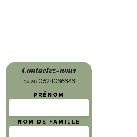
Contactez-nous
ou au
0624036343
Prénom
Nom de famille