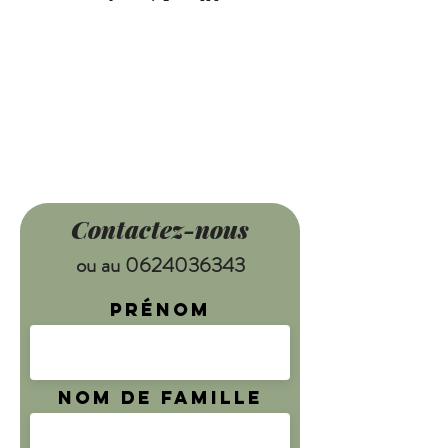
Contactez-nous
ou au
0624036343
Prénom
Nom de famille