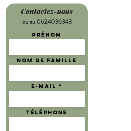
Contactez-nous
ou au
0624036343
Prénom
Nom de famille
E-mail
Téléphone